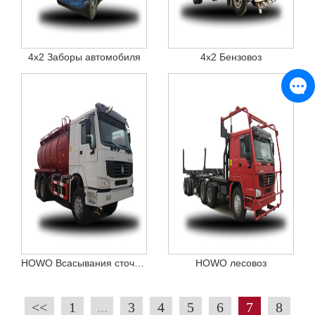
4x2 Заборы автомобиля
4x2 Бензовоз
HOWO Всасывания сточных вод Грузовик
HOWO лесовоз
<<
1
...
3
4
5
6
7
8