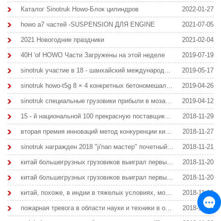
Каталог Sinotruk Howo-Блок цилиндров
2022-01-27
howo a7 частей -SUSPENSION ДЛЯ ENGINE
2021-07-05
2021 Новогодние праздники
2021-02-04
40H 'of HOWO Части Загружены на этой неделе
2019-07-19
sinotruk участие в 18 - шанхайский международный автосалон
2019-05-17
sinotruk howo-t5g 8 × 4 конкретных бетономешалкой грузовик
2019-04-26
sinotruk специальные грузовики прибыли в мозамбике
2019-04-12
15 - й национальной 100 прекрасную поставщиками автозапчастей
2018-11-29
вторая премия инноваций метод конкуренции китая
2018-11-27
sinotruk награжден 2018 "ji'nan мастер" почетный титул.
2018-11-21
китай большегрузных грузовиков выиграл первый приз в технических навыков конкуренции
2018-11-20
китай большегрузных грузовиков выиграл первый приз в технических навыков конкуренции
2018-11-20
китай, похоже, в индии в тяжелых условиях, мой повелитель международных горнодобывающих машин выставки
2018-11-16
пожарная тревога в области науки и техники в особняке китая большегрузных грузовиков группы
2018-11-13